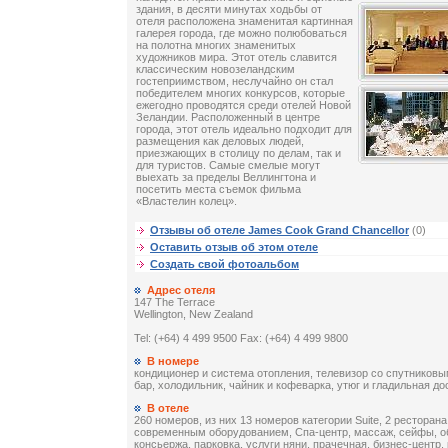
здания, в десяти минутах ходьбы от
отеля расположена знаменитая картинная
галерея города, где можно полюбоваться
на полотна многих знаменитых
художников мира. Этот отель славится
классическим новозеландским
гостеприимством, неслучайно он стал
победителем многих конкурсов, которые
ежегодно проводятся среди отелей Новой
Зеландии. Расположенный в центре
города, этот отель идеально подходит для
размещения как деловых людей,
приезжающих в столицу по делам, так и
для туристов. Самые смелые могут
выехать за пределы Веллингтона и
посетить места съемок фильма
«Властелин колец».
Отзывы об отеле James Cook Grand Chancellor
(0)
Оставить отзыв об этом отеле
Создать свой фотоальбом
Адрес отеля
147 The Terrace
Wellington, New Zealand
Tel: (+64) 4 499 9500 Fax: (+64) 4 499 9800
В номере
кондиционер и система отопления, телевизор со спутниковы
бар, холодильник, чайник и кофеварка, утюг и гладильная до
В отеле
260 номеров, из них 13 номеров категории Suite, 2 ресторана
современным оборудованием, Спа-центр, массаж, сейфы, о
консьержа, парковка, услуги няни, прачечная, бизнес-центр