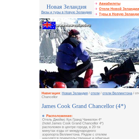
Авиабилеты
Новая Зеландия
Отели Новой Зеланди
Визы и туры в Новую Зеландию
Туры в Новую Зеланд
Навигация
:
Новая Зеландия
/
отели
/
отели Веллингтона
/ о
Chancellor
James Cook Grand Chancellor (4*)
Расположение:
Отель Джеймс Кук Гранд Чанкелон 4*
(hotel James Cook Grand Chancellor 4*)
расположен в центре города, в 20-ти
минутах езды от международного
аэропорта Веллингтона. Рядом с отелем
находятся правительственные и офисные