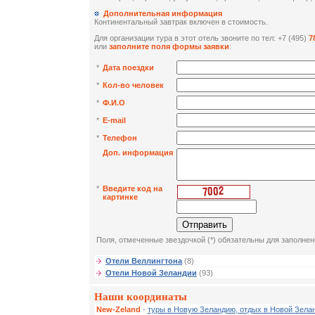
Дополнительная информация
Континентальный завтрак включен в стоимость.
Для организации тура в этот отель звоните по тел: +7 (495)
7
или
заполните поля формы заявки
:
*
Дата поездки
*
Кол-во человек
*
Ф.И.О
*
E-mail
*
Телефон
Доп. информация
*
Введите код на
картинке
Поля, отмеченные звездочкой (*) обязательны для заполнен
Отели Веллингтона
(8)
Отели Новой Зеландии
(93)
Наши координаты
New-Zeland
-
туры в Новую Зеландию, отдых в Новой Зела