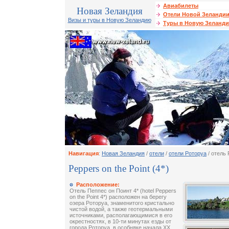
Авиабилеты
Новая Зеландия
Отели Новой Зеланди
Визы и туры в Новую Зеландию
Туры в Новую Зеланд
Навигация
:
Новая Зеландия
/
отели
/
отели Роторуа
/ отель 
Peppers on the Point (4*)
Расположение:
Отель Пеппес он Поинт 4* (hotel Peppers
on the Point 4*) расположен на берегу
озера Роторуа, знаменитого кристально
чистой водой, а также геотермальными
источниками, располагающимися в его
окрестностях, в 10-ти минутах езды от
города Роторуа, в особняке начала XX