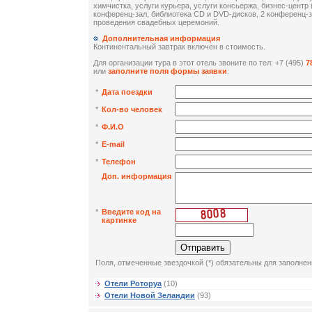
химчистка, услуги курьера, услуги консьержа, бизнес-центр 
конференц-зал, библиотека CD и DVD-дисков, 2 конференц-з
проведения свадебных церемоний.
Дополнительная информация
Континентальный завтрак включен в стоимость.
Для организации тура в этот отель звоните по тел: +7 (495)
7
или
заполните поля формы заявки
:
*
Дата поездки
*
Кол-во человек
*
Ф.И.О
*
E-mail
*
Телефон
Доп. информация
*
Введите код на
картинке
Поля, отмеченные звездочкой (*) обязательны для заполнен
Отели Роторуа
(10)
Отели Новой Зеландии
(93)