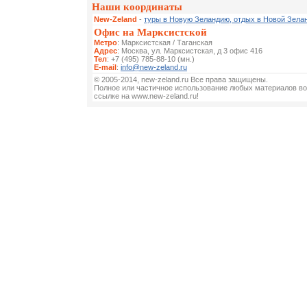
Наши координаты
New-Zeland
-
туры в Новую Зеландию, отдых в Новой Зела
Офис на Марксистской
Метро
: Марксистская / Таганская
Адрес
: Москва, ул. Марксистская, д 3 офис 416
Тел
: +7 (495) 785-88-10 (мн.)
E-mail
:
info@new-zeland.ru
© 2005-2014, new-zeland.ru Все права защищены.
Полное или частичное использование любых материалов во
ссылке на www.new-zeland.ru!