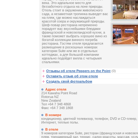
века. Это идеальное место для
беззаботного отдыха на лоне природы.
Отель стоит в окружении живописного
сада, а незаметная тропинка выведет вас
на пляж, где можно наслаждаться
красотой озера и окружающей природы.
Шеф-повар ресторана непременно
порадует вас вкуснейшими блюдами
французской и новозеландской кухни, а
также поможет выбрать хорошее вино из
богатой коллекции винного погреба
ресторана. Гостям отеля предлагается
размещение в роскошных номерах
категории Suite или же в отдельных
коттеджах, а для большой компании
идеально подойдет вилла с четырьмя
спальнями.
Отзывы об отеле Peppers on the Point
(0)
Оставить отзыв об этом отеле
Создать свой фотоальбом
Адрес отеля
214 Kawaha Point Road
Rotorua NZ
New Zealand
Тел +64 7 348 4868
Факс +64 7 348 1868
В номере
кондиционер, цветной телевизор, телефон, DVD и CD-плеер,
Интернет, теплые полы.
В отеле
9 номеров категории Suite, ресторан (французская и новозе
пляж, тренажерный зал, теннис, салон красоты, массаж, услу