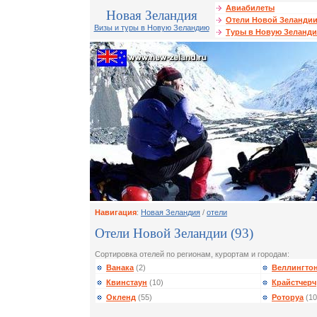
Авиабилеты
Новая Зеландия
Отели Новой Зеланди
Визы и туры в Новую Зеландию
Туры в Новую Зеланд
Навигация
:
Новая Зеландия
/
отели
Отели Новой Зеландии (93)
Сортировка отелей по регионам, курортам и городам:
Ванака
(2)
Веллингто
Квинстаун
(10)
Крайстчерч
Окленд
(55)
Роторуа
(10