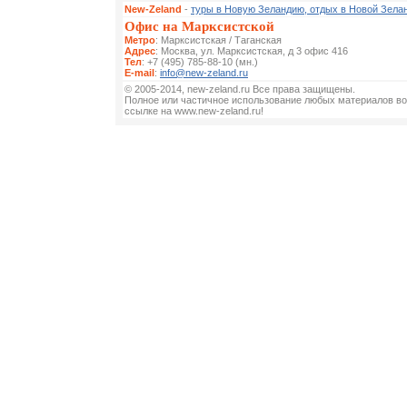
New-Zeland
-
туры в Новую Зеландию, отдых в Новой Зела
Офис на Марксистской
Метро
: Марксистская / Таганская
Адрес
: Москва, ул. Марксистская, д 3 офис 416
Тел
: +7 (495) 785-88-10 (мн.)
E-mail
:
info@new-zeland.ru
© 2005-2014, new-zeland.ru Все права защищены.
Полное или частичное использование любых материалов во
ссылке на www.new-zeland.ru!