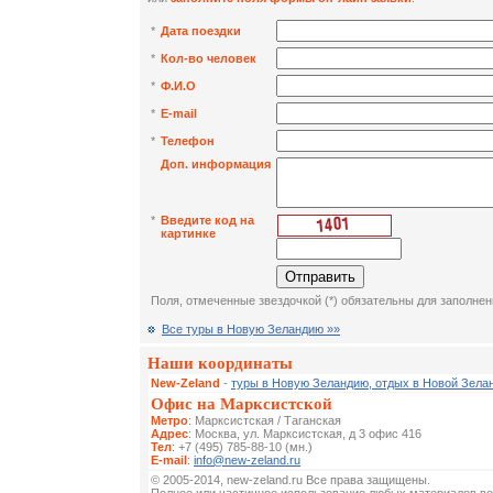
*
Дата поездки
*
Кол-во человек
*
Ф.И.О
*
E-mail
*
Телефон
Доп. информация
*
Введите код на
картинке
Поля, отмеченные звездочкой (*) обязательны для заполнен
Все туры в Новую Зеландию »»
Наши координаты
New-Zeland
-
туры в Новую Зеландию, отдых в Новой Зела
Офис на Марксистской
Метро
: Марксистская / Таганская
Адрес
: Москва, ул. Марксистская, д 3 офис 416
Тел
: +7 (495) 785-88-10 (мн.)
E-mail
:
info@new-zeland.ru
© 2005-2014, new-zeland.ru Все права защищены.