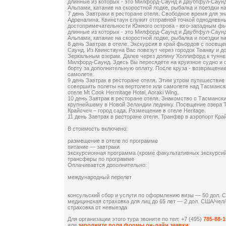
длинные из которых - это Милфорд-Саунд и Даубтфул-Саунд
Альпами, катание на скоростной лодке, рыбалка и поездки н
7 день Завтраки в ресторане отеля. Свободное время для з
Адреналина. Квинстаун служит отправной точкой однодневны
достопримечательности Южного острова - юго-западным фь
длинные из которых - это Милфорд-Саунд и Даубтфул-Саунд
Альпами, катание на скоростной лодке, рыбалка и поездки н
8 день Завтрак в отеле. Экскурсия в край фьордов с посе
Саунд. Из Квинстауна Вас повезут через городок Теанау и до
Зеркальным озерам. Далее через долину Холлифорд к тунне
Милфорд-Саунд. Здесь Вы пересядете на круизное судно и о
борту за дополнительную оплату. После круза - возвращени
самолете.
9 день Завтрак в ресторане отеля. Этим утром путешествие 
совершить полеты на вертолете или самолете над Тасманс
отеле Mt Cook Hermitage Hotel, Aoraki Wing.
10 день Завтрак в ресторане отеля. Знакомство с Тасмански
крупнейшему в Новой Зеландии леднику. Посещение озера Т
Крайсчеч – город сада. Размещение в отеле Heritage.
11 день Завтрак в ресторане отеля. Транфер в аэропорт Кра
В стоимость включено:
размещение в отеле по программе
питание — завтраки
экскурсионная программа (кроме факультативных экскурси
трансферы по программе
Оплачивается дополнительно:
международный перелет
консульский сбор и услуги по оформлению визы — 50 дол. 
медицинская страховка для лиц до 65 лет — 2 дол. США/чел/
страховка от невыезда
Для организации этого тура звоните по тел: +7 (495)
785-88-1
или
заполните поля формы он-лайн заявки
: