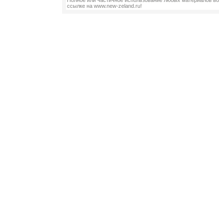
Полное или частичное использование любых материалов во
ссылке на www.new-zeland.ru!