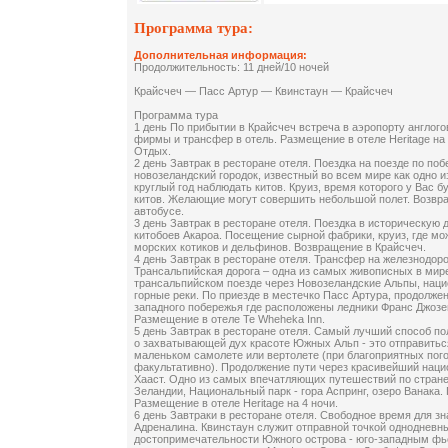
Программа тура:
Дополнительная информация:
Продолжительность: 11 дней/10 ночей
Крайсчеч — Пасс Артур — Квинстаун — Крайсчеч
Программа тура
1 день По прибытии в Крайсчеч встреча в аэропорту англо
фирмы и трансфер в отель. Размещение в отеле Heritage на
Отдых.
2 день Завтрак в ресторане отеля. Поездка на поезде по по
новозеландский городок, известный во всем мире как одно и
круглый год наблюдать китов. Круиз, время которого у Вас 
китов. Желающие могут совершить небольшой полет. Возвр
автобусе.
3 день Завтрак в ресторане отеля. Поездка в историческую
китобоев Акароа. Посещение сырной фабрики, круиз, где мо
морских котиков и дельфинов. Возвращение в Крайсчеч.
4 день Завтрак в ресторане отеля. Трансфер на железнодор
Трансальпийская дорога – одна из самых живописных в мир
трансальпийском поезде через Новозеландские Альпы, наци
горные реки. По приезде в местечко Пасс Артура, продолжен
западного побережья где расположены ледники Франс Джозев
Размещение в отеле Te Wheheka Inn.
5 день Завтрак в ресторане отеля. Cамый лучший способ п
о захватывающей дух красоте Южных Альп - это отправитьс
маленьком самолете или вертолете (при благоприятных пог
факультативно). Продолжение пути через красивейший наци
Хааст. Одно из самых впечатляющих путешествий по стран
Зеландии, Национальный парк - гора Аспринг, озеро Ванака.
Размещение в отеле Heritage на 4 ночи.
6 день Завтраки в ресторане отеля. Свободное время для з
Адреналина. Квинстаун служит отправной точкой однодневны
достопримечательности Южного острова - юго-западным фь